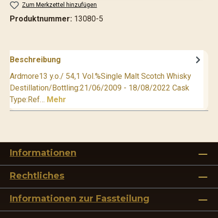
Zum Merkzettel hinzufügen
Produktnummer:
13080-5
Beschreibung
Ardmore13 y.o./ 54,1 Vol.%Single Malt Scotch Whisky
Destillation/Bottling:21/06/2009 - 18/08/2022 Cask
Type:Ref…
Mehr
Informationen
Rechtliches
Informationen zur Fassteilung