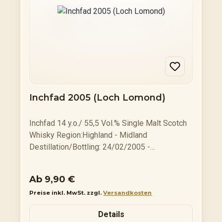
Whiskys gleichermaßen begeistert.
Inchfad 2005 (Loch Lomond)
Inchfad 14 y.o./ 55,5 Vol.% Single Malt Scotch
Whisky Region:Highland - Midland
Destillation/Bottling: 24/02/2005 -
15/04/2019 Cask Type: Ex-Bourbon
HogsheadCask Nr.W8 438Bottle No.:300
Regulärer Preis:
Ab
9,90 €
Flaschen 0,7 l FlascheGrundpreis: € 142,71/1
Preise inkl. MwSt. zzgl.
Versandkosten
Ltr. 20 cl Flasche Preis: € 31,90Grundpreis: €
159,90/1 Ltr. 5 cl SamplePreis: 10,90
Details
€Grundpreis: € 21,80 /10