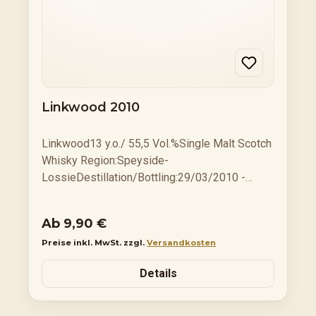
Linkwood 2010
Linkwood13 y.o./ 55,5 Vol.%Single Malt Scotch
Whisky Region:Speyside-
LossieDestillation/Bottling:29/03/2010 -
16/10/2023 Cask Type:Ex-Bourbon Barrel
Cask No:W8 800290Bottle No.:290 Flaschen
Regulärer Preis:
Ab
9,90 €
0,7 l Flasche im GeschenkkartonGrundpreis: €
Preise inkl. MwSt. zzgl.
Versandkosten
142,71 / 1 Ltr. 0,20 cl Flasche Grundpreis: €
144,50 / 1 Ltr. 0,5 cl Flasche Grundpreis: €
Details
21,80 / 10 cl. Verkostungsnotizen:Linkwood
2010 – ein Klassiker aus der Region
SpeysideDiese neue Einzelfassabfüllung aus