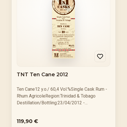
fjauer – Winter 2026 56,4%– fiiw – Single Cask
59,0%präsentiert von Jan Hinrichsen
TNT Ten Cane 2012
Ten Cane12 y.o./ 60,4 Vol.%Single Cask Rum -
Rhum AgricoleRegion:Trinidad & Tobago
Destillation/Bottling:23/04/2012 -
06/12/2022 Cask Type:American BarrelBottle
No.:227 Flaschen 0,7 l Flasche Grundpreis: €
Regulärer Preis:
119,90 €
171,29 / 1 Ltr.Verkostungsnotizen: Ten Cane