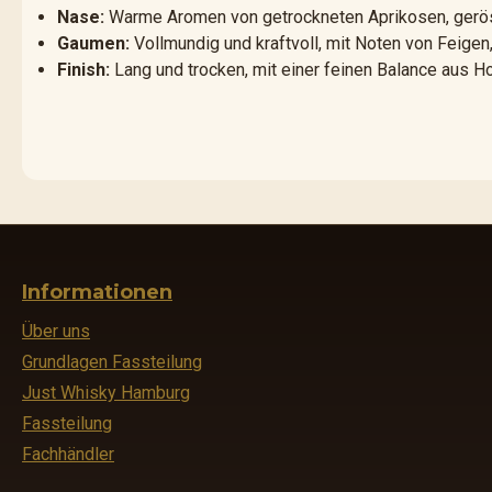
Nase:
Warme Aromen von getrockneten Aprikosen, gerös
Gaumen:
Vollmundig und kraftvoll, mit Noten von Feige
Finish:
Lang und trocken, mit einer feinen Balance aus H
Informationen
Über uns
Grundlagen Fassteilung
Just Whisky Hamburg
Fassteilung
Fachhändler