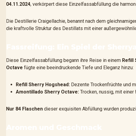
04.11.2024
, verkörpert diese Einzelfassabfüllung die harmo
Die Destillerie Craigellachie, benannt nach dem gleichnamigen 
die kraftvolle Struktur des Destillats mit einer außergewöhn
Fassreifung: Ein Spiel der Sherr
Diese Einzelfassabfüllung begann ihre Reise in einem
Refil
Octave
fügte eine beeindruckende Tiefe und Eleganz hinzu:
Refill Sherry Hogshead:
Dezente Trockenfrüchte und m
Amontillado Sherry Octave:
Trocken, nussig, mit einer 
Nur 84 Flaschen
dieser exquisiten Abfüllung wurden produzi
Aromen und Geschmack