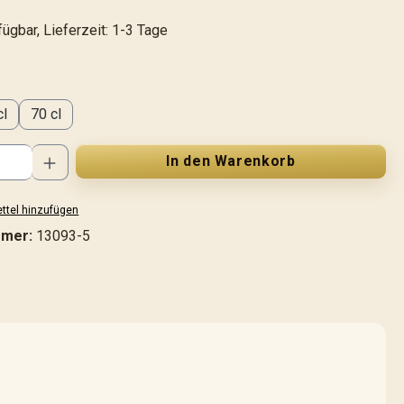
ügbar, Lieferzeit: 1-3 Tage
swählen
cl
70 cl
Anzahl: Gib den gewünschten Wert ein od
In den Warenkorb
ttel hinzufügen
mmer:
13093-5