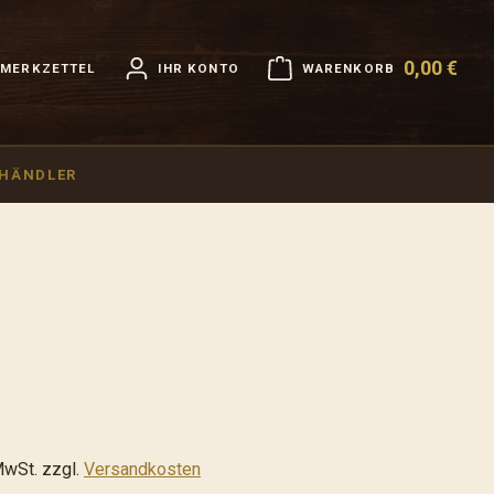
0,00 €
MERKZETTEL
IHR KONTO
WARENKORB
Warenkorb enthält 0 Positi
HHÄNDLER
MwSt. zzgl.
Versandkosten