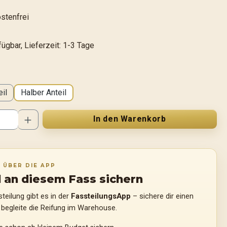
stenfrei
ügbar, Lieferzeit: 1-3 Tage
ählen
il
Halber Anteil
Anzahl: Gib den gewünschten Wert ein od
In den Warenkorb
V ÜBER DIE APP
l an diesem Fass sichern
teilung gibt es in der
FassteilungsApp
– sichere dir einen
 begleite die Reifung im Warehouse.