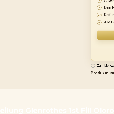
Antei
Dein 
Reifu
Alle D
Zum Merkze
Produktnu
lung Glenrothes 1st Fill Oloro