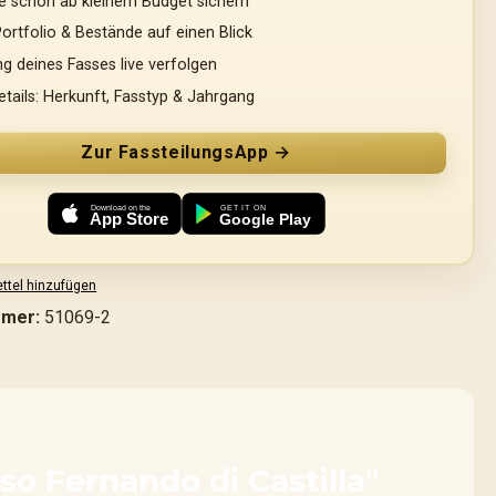
le schon ab kleinem Budget sichern
Portfolio & Bestände auf einen Blick
ng deines Fasses live verfolgen
etails: Herkunft, Fasstyp & Jahrgang
Zur FassteilungsApp →
Download on the App Store
Jetzt bei Google Play
ttel hinzufügen
mmer:
51069-2
so Fernando di Castilla"