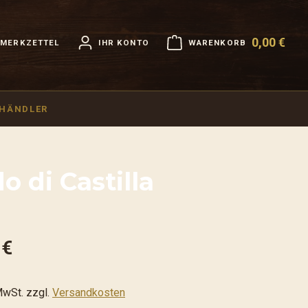
0,00 €
MERKZETTEL
IHR KONTO
WARENKORB
Warenkorb enthält 0 Positi
HHÄNDLER
o di Castilla
 €
MwSt. zzgl.
Versandkosten