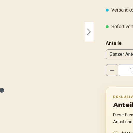
Versandko
Sofort verf
ausw
Anteile
Ganzer Ante
Produkt 
EXKLUSI
Antei
Diese Fass
Anteil und