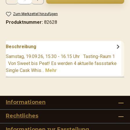
Zum Merkzettel hinzufügen
Produktnummer:
82628
Beschreibung
Samstag, 19.09.26, 15.30 - 16.15 Uhr Tasting-Raum 1
Von Sweet bis Peat! Es werden 4 aktuelle fassstarke
Single Cask Whis…
Mehr
Informationen
Rechtliches
Informationen zur Fassteilung