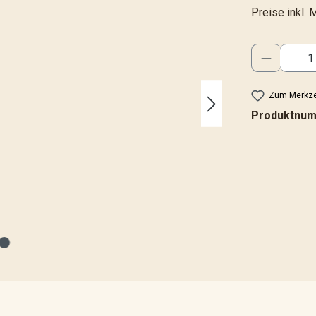
Preise inkl. 
Produkt 
Zum Merkze
Produktnu