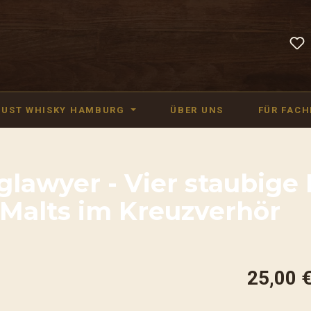
JUST WHISKY HAMBURG
ÜBER UNS
FÜR FAC
glawyer - Vier staubige
Malts im Kreuzverhör
25,00 